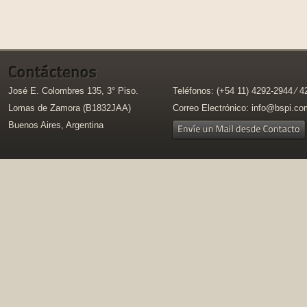
José E. Colombres 135, 3° Piso.
Teléfonos: (+54 11) 4292-2944 ⁄ 
Lomas de Zamora (B1832JAA)
Correo Electrónico:
info@bspi.co
Buenos Aires, Argentina