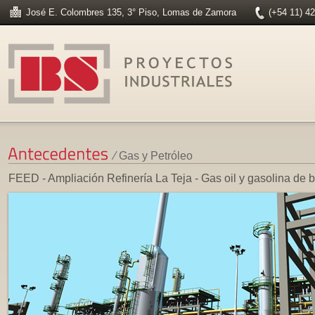
José E. Colombres 135, 3° Piso, Lomas de Zamora
(+54 11) 4
⁄ Gas y Petróleo
FEED - Ampliación Refinería La Teja - Gas oil y gasolina de b