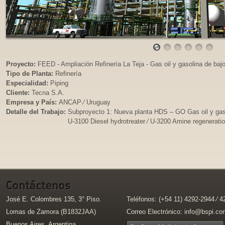
Proyecto:
FEED - Ampliación Refinería La Teja - Gas oil y gasolina de baj
Tipo de Planta:
Refinería
Especialidad:
Piping
Cliente:
Tecna S.A.
Empresa y País:
ANCAP ⁄ Uruguay
Detalle del Trabajo:
Subproyecto 1: Nueva planta HDS – GO Gas oil y gaso
U-3100 Diesel hydrotreater ⁄ U-3200 Amine regeneration
José E. Colombres 135, 3° Piso.
Teléfonos: (+54 11) 4292-2944 ⁄ 
Lomas de Zamora (B1832JAA)
Correo Electrónico:
info@bspi.co
Buenos Aires, Argentina